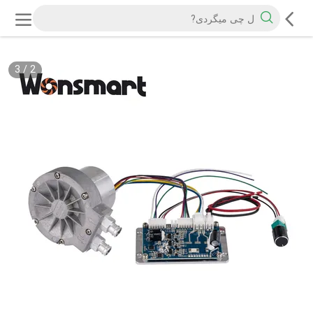
3
/
2