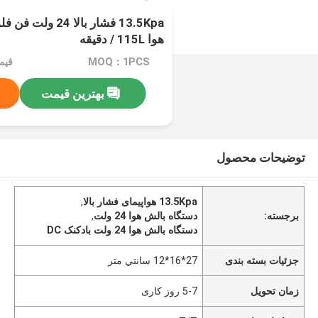
13.5Kpa فشار بالا 
هوا 115L / دقیقه
MOQ：1PCS
بهترین قیمت
توضیحات محصول
13.5Kpa هواپیمای فشار بالا
,
برجسته:
دستگاه بالش هوا 24 ولت
,
دستگاه بالش هوا 24 ولت بادکنک DC
جزئیات بسته بندی
27*16*12 سانتي متر
زمان تحویل
5-7 روز کاری