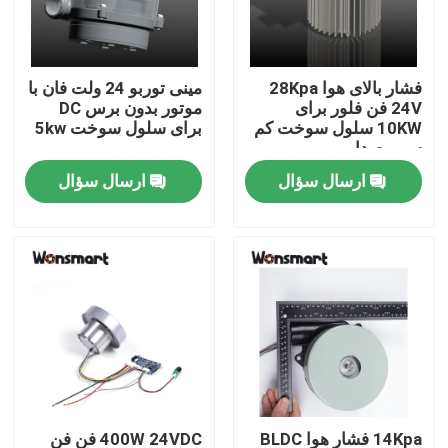
درباره ما
فشار بالای هوا 28Kpa
مینی توربو 24 ولت فان با
24V فن فلور برای
موتور بدون برس DC
تور کارخانه
10KW سلول سوخت کم
برای سلول سوخت 5kw
سر و صدا
ارسال سؤال
ارسال سؤال
کنترل کیفیت
با ما تماس بگیرید
اخبار
پرونده ها
درخواست نقل قول
14Kpa فشار هوا BLDC
400W 24VDC فن فن