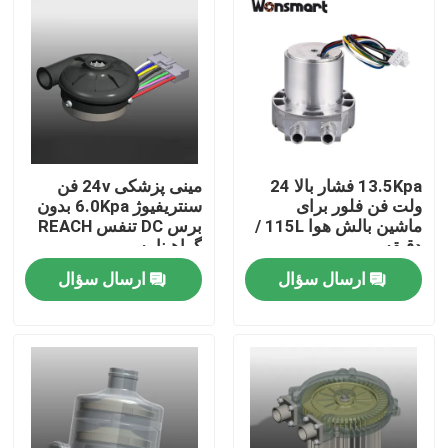
13.5Kpa فشار بالا 24
مینی پزشکی 24v فن
ولت فن فلور برای
سنتریفیوژ 6.0Kpa بدون
ماشین بالش هوا 115L /
برس DC تنفس REACH
دقیقه
گواهینامه
ارسال سؤال
ارسال سؤال
خونه
محصولات
ویدیو